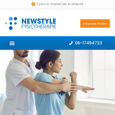
Fysio in Vianen en in Utrecht
Afspraak maken
06-17494723
EERSTE AFSPRAAK
MEDISCH FITNESS