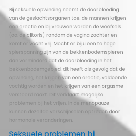
Bij seksuele opwinding neemt de doorbloeding
van de geslachtsorganen toe, de mannen krijgen
een erectie en bij vrouwen worden de weefsels
(oa. de clitoris) rondom de vagina zachter en
komt er vocht vrij. Mocht er bij u een te hoge
spierspanning zijn van de bekkenbodemspieren
dan verminderd dat de doorbloeding in het
bekkenbodemgebied, dit heeft als gevolg dat de
opwinding, het krijgen van een erectie, voldoende
vochtig worden en het krijgen van een orgasme
verstoord raakt. Dit verklaart mogelijke
problemen bij het vrijen. In de menopauze
kunnen dezelfde verschijnselen optreden door
hormonale veranderingen.
Seksuele problemen bij