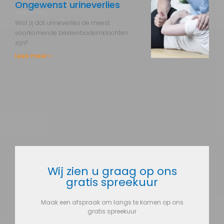
Ongewenst urineverlies
april 24, 2023
Wist jij dat urineverlies de meest
voorkomende bekkenbodemklachten
zijn?
Lees meer »
Wij zien u graag op ons
gratis spreekuur
Maak een afspraak om langs te komen op ons
gratis spreekuur​